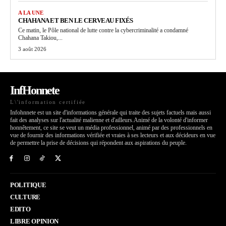
A LA UNE
CHAHANA ET BEN LE CERVEAU FIXÉS
Ce matin, le Pôle national de lutte contre la cybercriminalité a condamné
Chahana Takiou,...
3 août 2026
InfHonnete
L\'information certifiée
Infohnnete est un site d'informations générale qui traite des sujets factuels mais aussi
fait des analyses sur l'actualité malienne et d'ailleurs.Animé de la volonté d'informer
honnêtement, ce site se veut un média professionnel, animé par des professionnels en
vue de fournir des informations vérifiée et vraies à ses lecteurs et aux décideurs en vue
de permettre la prise de décisions qui répondent aux aspirations du peuple.
POLITIQUE
CULTURE
EDITO
LIBRE OPINION