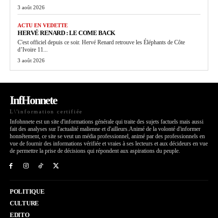
3 août 2026
ACTU EN VEDETTE
HERVÉ RENARD : LE COME BACK
C'est officiel depuis ce soir. Hervé Renard retrouve les Éléphants de Côte
d’Ivoire 11...
3 août 2026
InfHonnete
L\'information certifiée
Infohnnete est un site d'informations générale qui traite des sujets factuels mais aussi
fait des analyses sur l'actualité malienne et d'ailleurs.Animé de la volonté d'informer
honnêtement, ce site se veut un média professionnel, animé par des professionnels en
vue de fournir des informations vérifiée et vraies à ses lecteurs et aux décideurs en vue
de permettre la prise de décisions qui répondent aux aspirations du peuple.
POLITIQUE
CULTURE
EDITO