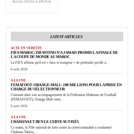
Aucun article à afficher
LATEST ARTICLES
ACTU EN VEDETTE
FIFA-MAROC: INFANTINO N’A JAMAIS PROMIS LA FINALE DE
LA COUPE DU MONDE AU MAROC
La FIFA affirme qu'il est « faux et trompeur » de prétendre qu'elle a...
6 août 2026
A LA UNE
FEMAFOOT- ORANGE-MALI : 200 MILLIONS POUR LA PRISE EN
CHARGE DU SÉLECTIONNEUR
Constant dans son accompagnement de la Fédération Malienne de Football
(FEMAFOOT), Orange Mali vient...
6 août 2026
A LA UNE
CHAHANA ET BEN LE CERVEAU FIXÉS
Ce matin, le Pôle national de lutte contre la cybercriminalité a condamné
Chahana Takiou,...