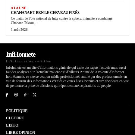
A LA UNE
CHAHANA ET BEN LE CERVEAU FIXÉS
Ce matin, le Pôle national de lutte contre la cybercriminalité a condamné
Chahana Takiou,...
3 août 2026
InfHonnete
L\'information certifiée
Infohnnete est un site d'informations générale qui traite des sujets factuels mais aussi
fait des analyses sur l'actualité malienne et d'ailleurs.Animé de la volonté d'informer
honnêtement, ce site se veut un média professionnel, animé par des professionnels en
vue de fournir des informations vérifiée et vraies à ses lecteurs et aux décideurs en vue
de permettre la prise de décisions qui répondent aux aspirations du peuple.
POLITIQUE
CULTURE
EDITO
LIBRE OPINION