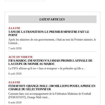
LATEST ARTICLES
A LA UNE
5 ANS DE LA TRANSITION: LE PREMIER MINISTRE FAIT LE
POINT
Après les ministres de son gouvernement, c'était au tour du Premier ministre, le
Général...
7 août 2026
ACTU EN VEDETTE
FIFA-MAROC: INFANTINO N’A JAMAIS PROMIS LA FINALE DE
LA COUPE DU MONDE AU MAROC
La FIFA affirme qu'il est « faux et trompeur » de prétendre qu'elle a...
6 août 2026
A LA UNE
FEMAFOOT- ORANGE-MALI : 200 MILLIONS POUR LA PRISE EN
CHARGE DU SÉLECTIONNEUR
Constant dans son accompagnement de la Fédération Malienne de Football
(FEMAFOOT), Orange Mali vient...
6 août 2026