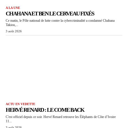
A LA UNE
CHAHANA ET BEN LE CERVEAU FIXÉS
Ce matin, le Pôle national de lutte contre la cybercriminalité a condamné Chahana
Takiou,...
3 août 2026
ACTU EN VEDETTE
HERVÉ RENARD : LE COME BACK
C'est officiel depuis ce soir. Hervé Renard retrouve les Éléphants de Côte d’Ivoire
11...
3 août 2026