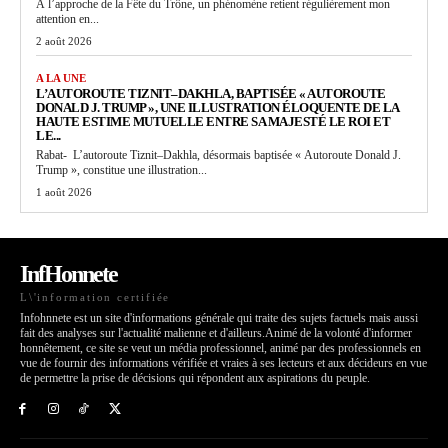
À l’approche de la Fête du Trône, un phénomène retient régulièrement mon
attention en...
2 août 2026
A LA UNE
L’AUTOROUTE TIZNIT–DAKHLA, BAPTISÉE « AUTOROUTE
DONALD J. TRUMP », UNE ILLUSTRATION ÉLOQUENTE DE LA
HAUTE ESTIME MUTUELLE ENTRE SA MAJESTÉ LE ROI ET
LE...
Rabat- L’autoroute Tiznit–Dakhla, désormais baptisée « Autoroute Donald J.
Trump », constitue une illustration...
1 août 2026
InfHonnete
L\'information certifiée
Infohnnete est un site d'informations générale qui traite des sujets factuels mais aussi
fait des analyses sur l'actualité malienne et d'ailleurs.Animé de la volonté d'informer
honnêtement, ce site se veut un média professionnel, animé par des professionnels en
vue de fournir des informations vérifiée et vraies à ses lecteurs et aux décideurs en vue
de permettre la prise de décisions qui répondent aux aspirations du peuple.