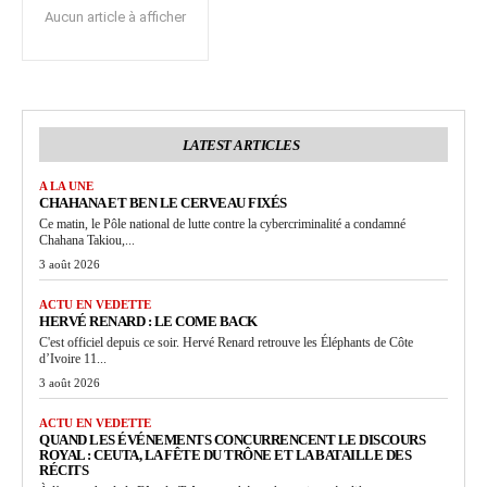
Aucun article à afficher
LATEST ARTICLES
A LA UNE
CHAHANA ET BEN LE CERVEAU FIXÉS
Ce matin, le Pôle national de lutte contre la cybercriminalité a condamné
Chahana Takiou,...
3 août 2026
ACTU EN VEDETTE
HERVÉ RENARD : LE COME BACK
C'est officiel depuis ce soir. Hervé Renard retrouve les Éléphants de Côte
d’Ivoire 11...
3 août 2026
ACTU EN VEDETTE
QUAND LES ÉVÉNEMENTS CONCURRENCENT LE DISCOURS
ROYAL : CEUTA, LA FÊTE DU TRÔNE ET LA BATAILLE DES
RÉCITS