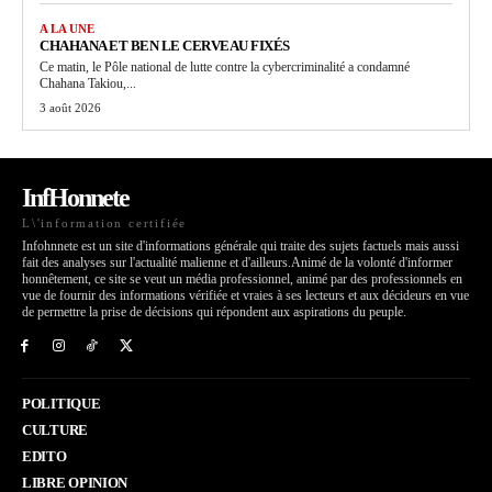
A LA UNE
CHAHANA ET BEN LE CERVEAU FIXÉS
Ce matin, le Pôle national de lutte contre la cybercriminalité a condamné
Chahana Takiou,...
3 août 2026
InfHonnete
L\'information certifiée
Infohnnete est un site d'informations générale qui traite des sujets factuels mais aussi
fait des analyses sur l'actualité malienne et d'ailleurs.Animé de la volonté d'informer
honnêtement, ce site se veut un média professionnel, animé par des professionnels en
vue de fournir des informations vérifiée et vraies à ses lecteurs et aux décideurs en vue
de permettre la prise de décisions qui répondent aux aspirations du peuple.
POLITIQUE
CULTURE
EDITO
LIBRE OPINION