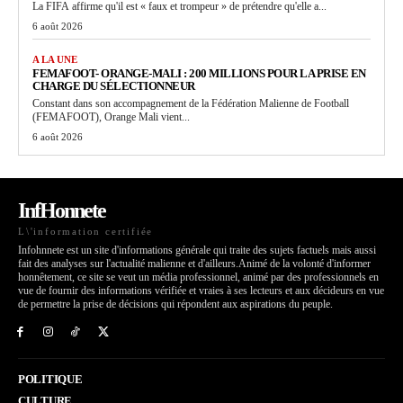
La FIFA affirme qu'il est « faux et trompeur » de prétendre qu'elle a...
6 août 2026
A LA UNE
FEMAFOOT- ORANGE-MALI : 200 MILLIONS POUR LA PRISE EN
CHARGE DU SÉLECTIONNEUR
Constant dans son accompagnement de la Fédération Malienne de Football
(FEMAFOOT), Orange Mali vient...
6 août 2026
InfHonnete
L\'information certifiée
Infohnnete est un site d'informations générale qui traite des sujets factuels mais aussi
fait des analyses sur l'actualité malienne et d'ailleurs.Animé de la volonté d'informer
honnêtement, ce site se veut un média professionnel, animé par des professionnels en
vue de fournir des informations vérifiée et vraies à ses lecteurs et aux décideurs en vue
de permettre la prise de décisions qui répondent aux aspirations du peuple.
POLITIQUE
CULTURE