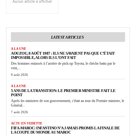
Aucun article à afficher
LATEST ARTICLES
A LA UNE
AOUZOU, 8 AOÛT 1987 : ILS NE SAVAIENT PAS QUE C’ÉTAIT
IMPOSSIBLE, ALORS ILS L’ONT FAIT
Des hommes entassés à l’arrière de pick-up Toyota, le chèche battu par le
vent,...
9 août 2026
A LA UNE
5 ANS DE LA TRANSITION: LE PREMIER MINISTRE FAIT LE
POINT
Après les ministres de son gouvernement, c'était au tour du Premier ministre, le
Général...
7 août 2026
ACTU EN VEDETTE
FIFA-MAROC: INFANTINO N’A JAMAIS PROMIS LA FINALE DE
LA COUPE DU MONDE AU MAROC