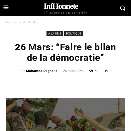
InfHonnete
L\'information certifiée
Accueil
A LA UNE
A LA UNE
POLITIQUE
26 Mars: “Faire le bilan
de la démocratie”
Par
Mohamed Dagnoko
-
26 mars 2024
52
0