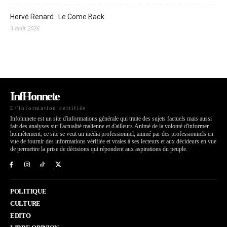
Hervé Renard : Le Come Back
3 août 2026
InfHonnete
L\'information certifiée
Infohnnete est un site d'informations générale qui traite des sujets factuels mais aussi
fait des analyses sur l'actualité malienne et d'ailleurs.Animé de la volonté d'informer
honnêtement, ce site se veut un média professionnel, animé par des professionnels en
vue de fournir des informations vérifiée et vraies à ses lecteurs et aux décideurs en vue
de permettre la prise de décisions qui répondent aux aspirations du peuple.
POLITIQUE
CULTURE
EDITO