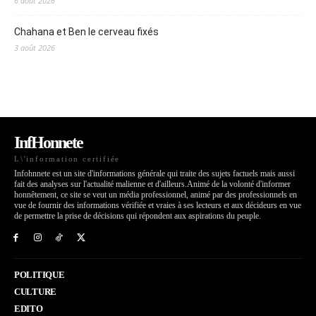
6 août 2026
Chahana et Ben le cerveau fixés
3 août 2026
InfHonnete
L\'information certifiée
Infohnnete est un site d'informations générale qui traite des sujets factuels mais aussi
fait des analyses sur l'actualité malienne et d'ailleurs.Animé de la volonté d'informer
honnêtement, ce site se veut un média professionnel, animé par des professionnels en
vue de fournir des informations vérifiée et vraies à ses lecteurs et aux décideurs en vue
de permettre la prise de décisions qui répondent aux aspirations du peuple.
POLITIQUE
CULTURE
EDITO