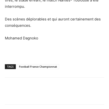
tirés, le stade envahi, le match Nantes- Toulouse a été
interrompu.
Des scènes déplorables et qui auront certainement des
conséquences.
Mohamed Dagnoko
TAGS
Football France Championnat