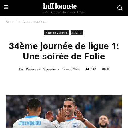
InfHonnete
L\'information certifiée
Accueil
Actu en vedette
Actu en vedette
SPORT
34ème journée de ligue 1:
Une soirée de Folie
Par
Mohamed Dagnoko
-
17 mai 2026
140
0