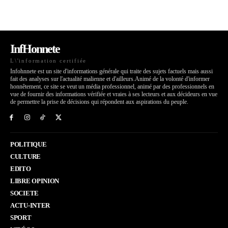
InfHonnete
L\'information certifiée
Infohnnete est un site d'informations générale qui traite des sujets factuels mais aussi
fait des analyses sur l'actualité malienne et d'ailleurs.Animé de la volonté d'informer
honnêtement, ce site se veut un média professionnel, animé par des professionnels en
vue de fournir des informations vérifiée et vraies à ses lecteurs et aux décideurs en vue
de permettre la prise de décisions qui répondent aux aspirations du peuple.
POLITIQUE
CULTURE
EDITO
LIBRE OPINION
SOCIETE
ACTU-INTER
SPORT