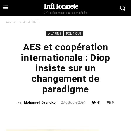
InfHonnete
L\'information certifiée
Accueil
A LA UNE
A LA UNE
POLITIQUE
AES et coopération
internationale : Diop
insiste sur un
changement de
paradigme
Par
Mohamed Dagnoko
-
28 octobre 2024
41
0