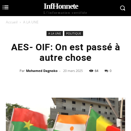
InfHonnete
L\'information certifiée
Accueil
A LA UNE
A LA UNE
POLITIQUE
AES- OIF: On est passé à
autre chose
Par
Mohamed Dagnoko
-
20 mars 2025
64
0