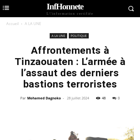
InfHonnete
L\'information certifiée
Accueil
A LA UNE
A LA UNE
POLITIQUE
Affrontements à
Tinzaouaten : L’armée à
l’assaut des derniers
bastions terroristes
Par
Mohamed Dagnoko
-
28 juillet 2024
48
0