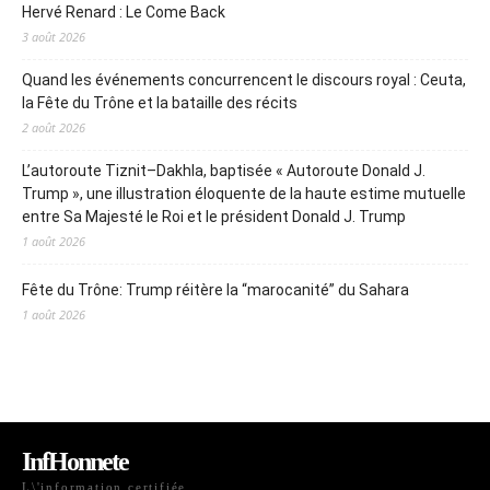
Hervé Renard : Le Come Back
3 août 2026
Quand les événements concurrencent le discours royal : Ceuta,
la Fête du Trône et la bataille des récits
2 août 2026
L’autoroute Tiznit–Dakhla, baptisée « Autoroute Donald J.
Trump », une illustration éloquente de la haute estime mutuelle
entre Sa Majesté le Roi et le président Donald J. Trump
1 août 2026
Fête du Trône: Trump réitère la “marocanité” du Sahara
1 août 2026
InfHonnete
L\'information certifiée