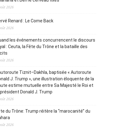
ahana et Ben le cerveau fixés
août 2026
rvé Renard : Le Come Back
août 2026
and les événements concurrencent le discours
yal : Ceuta, la Fête du Trône et la bataille des
cits
août 2026
autoroute Tiznit–Dakhla, baptisée « Autoroute
nald J. Trump », une illustration éloquente de la
ute estime mutuelle entre Sa Majesté le Roi et
 président Donald J. Trump
août 2026
te du Trône: Trump réitère la “marocanité” du
ahara
août 2026