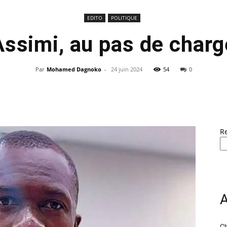
EDITO
POLITIQUE
Assimi, au pas de charg
Par
Mohamed Dagnoko
-
24 juin 2024
54
0
R
A