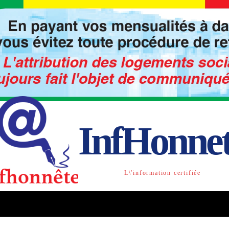
InfHonne
L\'information certifiée
TO
LIBRE OPINION
SOCIETE
ACTU-INTE