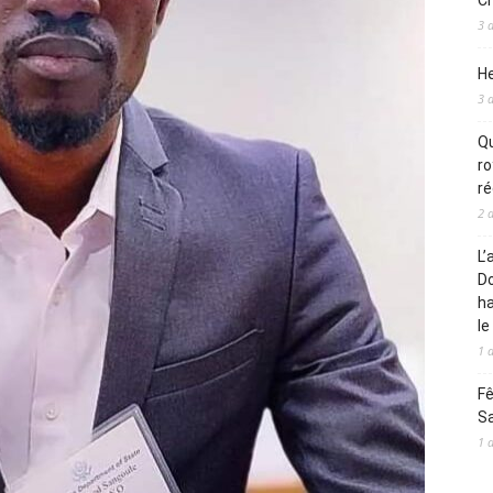
Ch
3 
He
3 
Qu
ro
ré
2 
L’
Do
ha
le
1 
Fê
S
1 