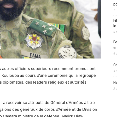
po
7 
Fi
l
6 
Fe
en
6 
Ch
es autres officiers supérieurs récemment promus ont
3 
 de Koulouba au cours d’une cérémonie qui a regroupé
iplomates, des leaders religieux et autorités
He
3 
er a recevoir se attributs de Général d’Armées à titre
galons des généraux de corps d’Armée et de Division
Camara ministre de la défense, Malick Diaw,