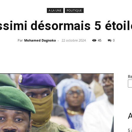
A LA UNE
POLITIQUE
simi désormais 5 étoi
Par
Mohamed Dagnoko
-
22 octobre 2024
45
0
R
A
5 