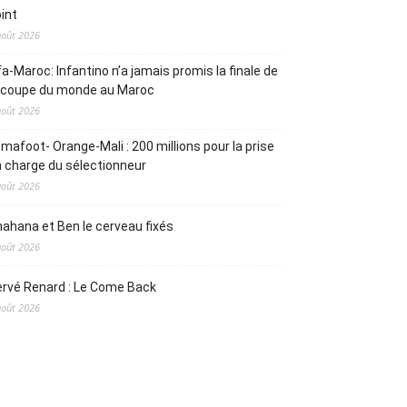
int
août 2026
fa-Maroc: Infantino n’a jamais promis la finale de
a coupe du monde au Maroc
août 2026
mafoot- Orange-Mali : 200 millions pour la prise
 charge du sélectionneur
août 2026
ahana et Ben le cerveau fixés
août 2026
rvé Renard : Le Come Back
août 2026