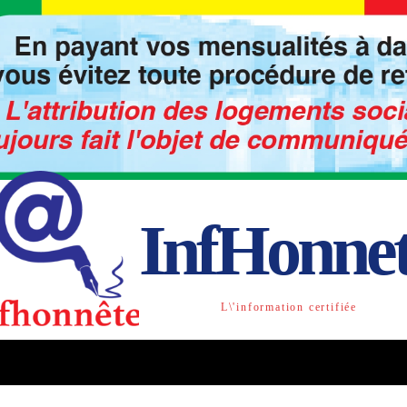
InfHonne
L\'information certifiée
TO
LIBRE OPINION
SOCIETE
ACTU-INTE