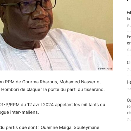
Fi
l
6 
Fe
en
6 
Ch
3 
ction RPM de Gourma Rharous, Mohamed Nasser et
He
e Hombori de claquer la porte du parti du tisserand.
3 
Qu
001-P/RPM du 12 avril 2024 appelant les militants du
ro
logue inter-maliens.
ré
2 
du partis que sont : Ouamne Maïga, Souleymane