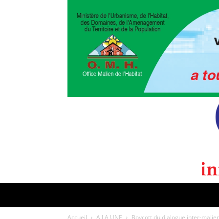
POLITIQUE
CULTURE
EDI
Accueil
A LA UNE
Boycott du dialogue inter-malie