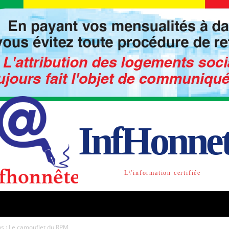
InfHonne
L\'information certifiée
TO
LIBRE OPINION
SOCIETE
ACTU-INTE
ns : Le camouflet du RPM