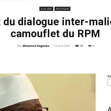
A LA UNE
POLITIQUE
 du dialogue inter-mali
camouflet du RPM
Par
Mohamed Dagnoko
-
19 avril 2024
35
0
R
A