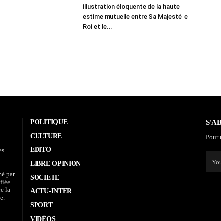
illustration éloquente de la haute
estime mutuelle entre Sa Majesté le
Roi et le...
POLITIQUE
S'A
CULTURE
Pour r
EDITO
es
LIBRE OPINION
mé par
SOCIETE
fiée
re la
ACTU-INTER
e.
SPORT
VIDÉOS