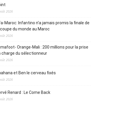
int
août 2026
fa-Maroc: Infantino n’a jamais promis la finale de
a coupe du monde au Maroc
août 2026
mafoot- Orange-Mali : 200 millions pour la prise
 charge du sélectionneur
août 2026
ahana et Ben le cerveau fixés
août 2026
rvé Renard : Le Come Back
août 2026