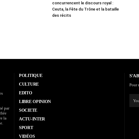
concurrencent le discours royal :
Ceuta, la Fête du Trône et la bataille
des récits
POLITIQUE
S'A
CULTURE
Pour r
EDITO
es
LIBRE OPINION
mé par
SOCIETE
fiée
re la
ACTU-INTER
e.
SPORT
VIDÉOS