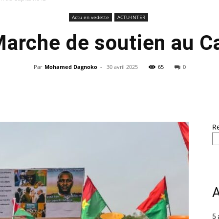
Actu en vedette
ACTU-INTER
Marche de soutien au Ca
Par
Mohamed Dagnoko
-
30 avril 2025
65
0
R
A
5 