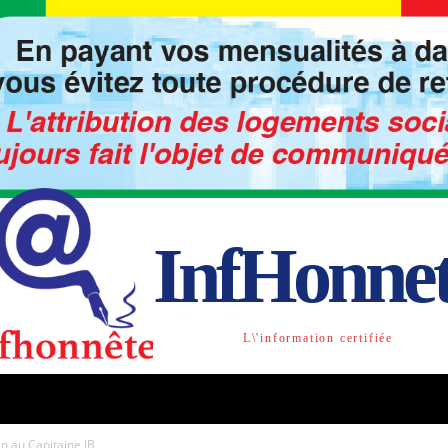
InfHonne
L\'information certifiée
TO
LIBRE OPINION
SOCIETE
ACTU-INTE
n au Capitaine IB