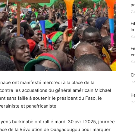
po
7 
Fi
l
6 
Fe
en
6 
Ch
nabè ont manifesté mercredi à la place de la
3 
ontre les accusations du général américain Michael
He
t sans faille à soutenir le président du Faso, le
3 
erainiste et panafricaniste
oyens burkinabè ont rallié mardi 30 avril 2025, journée
place de la Révolution de Ouagadougou pour marquer