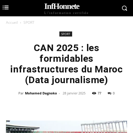
InfHonnete
L\'information certifiée
Accueil
SPORT
SPORT
CAN 2025 : les
formidables
infrastructures du Maroc
(Data journalisme)
Par
Mohamed Dagnoko
-
28 janvier 2025
77
0