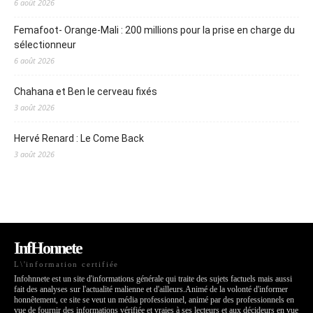
6 août 2026
Femafoot- Orange-Mali : 200 millions pour la prise en charge du
sélectionneur
6 août 2026
Chahana et Ben le cerveau fixés
3 août 2026
Hervé Renard : Le Come Back
3 août 2026
InfHonnete
L\'information certifiée
Infohnnete est un site d'informations générale qui traite des sujets factuels mais aussi
fait des analyses sur l'actualité malienne et d'ailleurs.Animé de la volonté d'informer
honnêtement, ce site se veut un média professionnel, animé par des professionnels en
vue de fournir des informations vérifiée et vraies à ses lecteurs et aux décideurs en vue