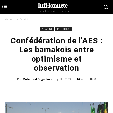
InfHonnete
L\'information certifiée
Accueil
A LA UNE
A LA UNE
POLITIQUE
Confédération de l’AES :
Les bamakois entre
optimisme et
observation
Par
Mohamed Dagnoko
-
6 juillet 2024
65
0