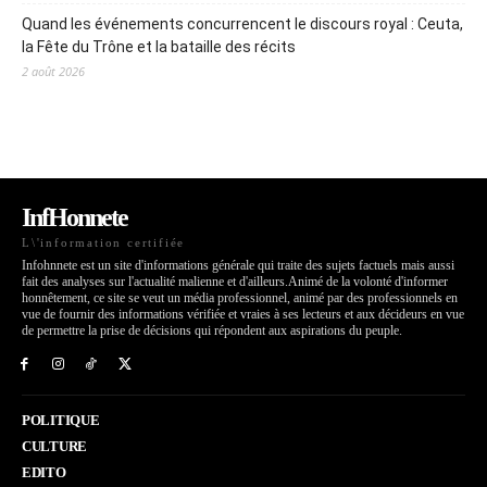
Quand les événements concurrencent le discours royal : Ceuta,
la Fête du Trône et la bataille des récits
2 août 2026
InfHonnete
L\'information certifiée
Infohnnete est un site d'informations générale qui traite des sujets factuels mais aussi
fait des analyses sur l'actualité malienne et d'ailleurs.Animé de la volonté d'informer
honnêtement, ce site se veut un média professionnel, animé par des professionnels en
vue de fournir des informations vérifiée et vraies à ses lecteurs et aux décideurs en vue
de permettre la prise de décisions qui répondent aux aspirations du peuple.
POLITIQUE
CULTURE
EDITO