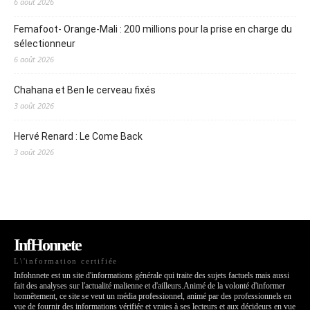
6 août 2026
Femafoot- Orange-Mali : 200 millions pour la prise en charge du
sélectionneur
6 août 2026
Chahana et Ben le cerveau fixés
3 août 2026
Hervé Renard : Le Come Back
3 août 2026
InfHonnete
L\'information certifiée
Infohnnete est un site d'informations générale qui traite des sujets factuels mais aussi
fait des analyses sur l'actualité malienne et d'ailleurs.Animé de la volonté d'informer
honnêtement, ce site se veut un média professionnel, animé par des professionnels en
vue de fournir des informations vérifiée et vraies à ses lecteurs et aux décideurs en vue