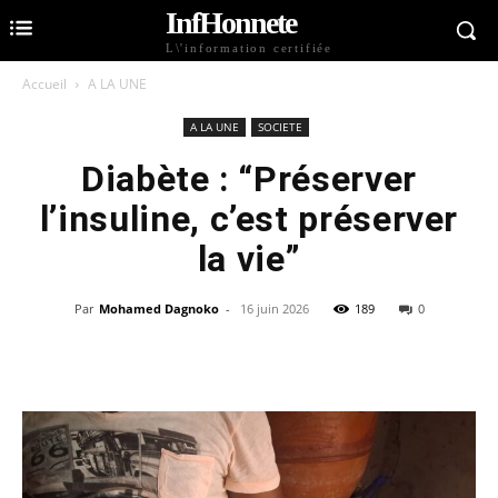
InfHonnete
L\'information certifiée
Accueil
A LA UNE
A LA UNE
SOCIETE
Diabète : “Préserver
l’insuline, c’est préserver
la vie”
Par
Mohamed Dagnoko
-
16 juin 2026
189
0