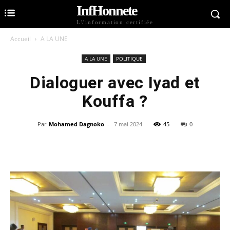
InfHonnete
L\'information certifiée
Accueil
A LA UNE
A LA UNE
POLITIQUE
Dialoguer avec Iyad et
Kouffa ?
Par
Mohamed Dagnoko
-
7 mai 2024
45
0