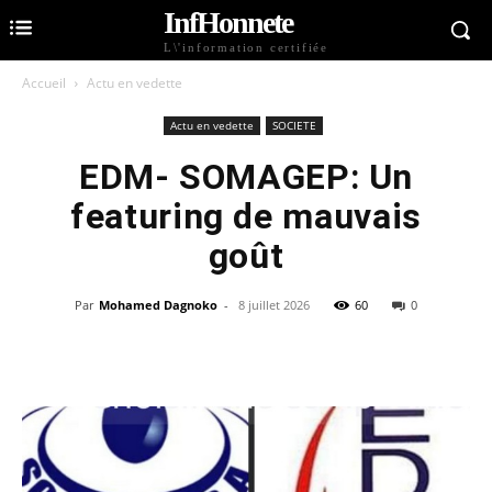
InfHonnete
L\'information certifiée
Accueil
Actu en vedette
Actu en vedette
SOCIETE
EDM- SOMAGEP: Un
featuring de mauvais
goût
Par
Mohamed Dagnoko
-
8 juillet 2026
60
0