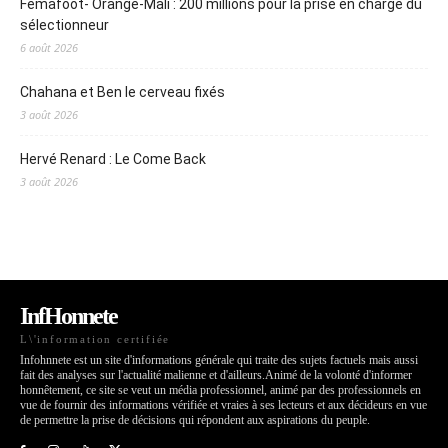
Femafoot- Orange-Mali : 200 millions pour la prise en charge du
sélectionneur
6 août 2026
Chahana et Ben le cerveau fixés
3 août 2026
Hervé Renard : Le Come Back
3 août 2026
InfHonnete
L\'information certifiée
Infohnnete est un site d'informations générale qui traite des sujets factuels mais aussi
fait des analyses sur l'actualité malienne et d'ailleurs.Animé de la volonté d'informer
honnêtement, ce site se veut un média professionnel, animé par des professionnels en
vue de fournir des informations vérifiée et vraies à ses lecteurs et aux décideurs en vue
de permettre la prise de décisions qui répondent aux aspirations du peuple.