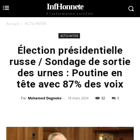
InfHonnete
L\'information certifiée
Accueil
ACTU-INTER
ACTU-INTER
Élection présidentielle
russe / Sondage de sortie
des urnes : Poutine en
tête avec 87% des voix
Par
Mohamed Dagnoko
-
18 mars 2024
32
0