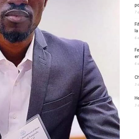
po
7 
Fi
l
6 
Fe
en
6 
Ch
3 
He
3 