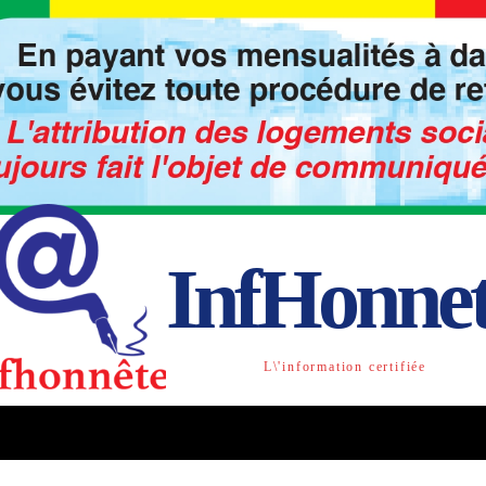
InfHonne
L\'information certifiée
TO
LIBRE OPINION
SOCIETE
ACTU-INTE