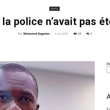
EDITO
 la police n’avait pas ét
Par
Mohamed Dagnoko
-
3 mai 2025
63
0
R
A
5 