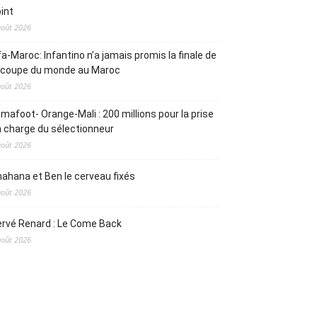
int
août 2026
fa-Maroc: Infantino n’a jamais promis la finale de
a coupe du monde au Maroc
août 2026
mafoot- Orange-Mali : 200 millions pour la prise
 charge du sélectionneur
août 2026
ahana et Ben le cerveau fixés
août 2026
rvé Renard : Le Come Back
août 2026