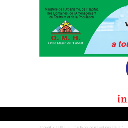
POLITIQUE
CULTURE
EDI
Accueil
EDITO
Et si la police n’avait pas été là ?