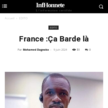
InfHonnete
L\'information certifiée
Accueil
EDITO
EDITO
France :Ça Barde là
Par
Mohamed Dagnoko
-
9 juin 2024
51
0