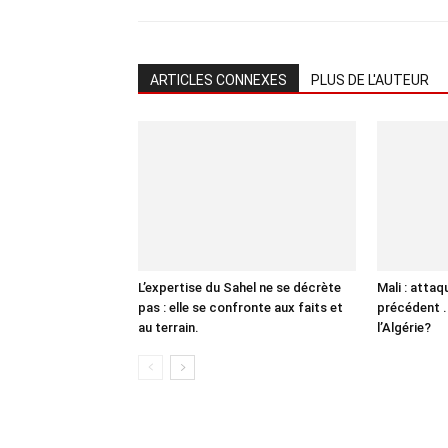
ARTICLES CONNEXES
PLUS DE L'AUTEUR
L’expertise du Sahel ne se décrète
Mali : atta
pas : elle se confronte aux faits et
précédent .
au terrain.
l’Algérie?