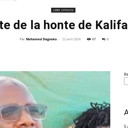
LIBRE OPINION
nte de la honte de Kalif
Par
Mohamed Dagnoko
-
22 avril 2024
67
0
R
A
5 