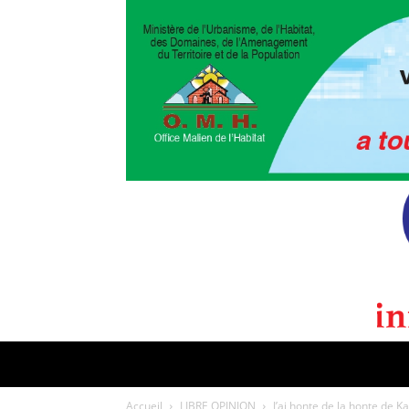
POLITIQUE
CULTURE
EDI
Accueil
LIBRE OPINION
J’ai honte de la honte de K