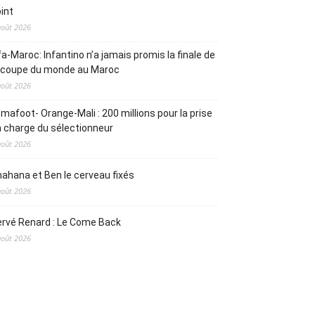
int
août 2026
fa-Maroc: Infantino n’a jamais promis la finale de
a coupe du monde au Maroc
août 2026
mafoot- Orange-Mali : 200 millions pour la prise
 charge du sélectionneur
août 2026
ahana et Ben le cerveau fixés
août 2026
rvé Renard : Le Come Back
août 2026