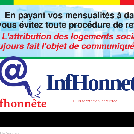
InfHonne
L\'information certifiée
TO
LIBRE OPINION
SOCIETE
ACTU-INTE
alifa Sanogo