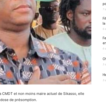
po
7 
Fi
l
6 
Fe
en
6 
Ch
3 
He
3 
e la CMDT et non moins maire actuel de Sikasso, elle
 dose de présomption.