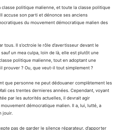
classe politique malienne, et toute la classe politique
l accuse son parti et dénonce ses anciens
démocratiques du mouvement démocratique malien des
r tous. Il s’octroie le rôle d’avertisseur devant le
t sauf un mea culpa, loin de là, elle est plutôt une
a classe politique malienne, tout en adoptant une
l prouver ? Ou, que veut-il tout simplement ?
ment que personne ne peut dédouaner complètement les
 Mali ces trentes dernieres années. Cependant, voyant
e par les autorités actuelles, il devrait agir
mouvement démocratique malien. Il a, lui, lutté, a
 jouir.
accepte pas de garder le silence réparateur, d’apporter