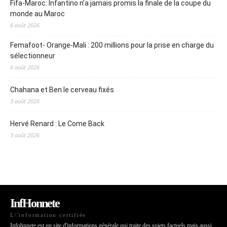
Fifa-Maroc: Infantino n’a jamais promis la finale de la coupe du
monde au Maroc
6 août 2026
Femafoot- Orange-Mali : 200 millions pour la prise en charge du
sélectionneur
6 août 2026
Chahana et Ben le cerveau fixés
3 août 2026
Hervé Renard : Le Come Back
3 août 2026
InfHonnete
L\'information certifiée
Infohnnete est un site d'informations générale qui traite des sujets factuels mais aussi