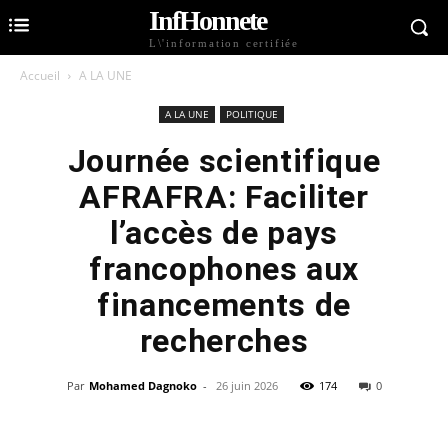
InfHonnete
L\'information certifiée
Accueil
A LA UNE
A LA UNE
POLITIQUE
Journée scientifique
AFRAFRA: Faciliter
l’accès de pays
francophones aux
financements de
recherches
Par
Mohamed Dagnoko
-
26 juin 2026
174
0