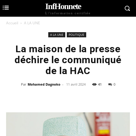
InfHonnete
L\'information certifiée
Accueil
A LA UNE
A LA UNE
POLITIQUE
La maison de la presse
déchire le communiqué
de la HAC
Par
Mohamed Dagnoko
-
11 avril 2024
41
0