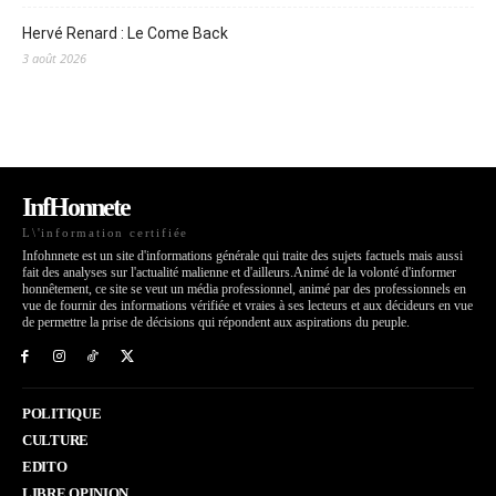
Hervé Renard : Le Come Back
3 août 2026
InfHonnete
L\'information certifiée
Infohnnete est un site d'informations générale qui traite des sujets factuels mais aussi
fait des analyses sur l'actualité malienne et d'ailleurs.Animé de la volonté d'informer
honnêtement, ce site se veut un média professionnel, animé par des professionnels en
vue de fournir des informations vérifiée et vraies à ses lecteurs et aux décideurs en vue
de permettre la prise de décisions qui répondent aux aspirations du peuple.
POLITIQUE
CULTURE
EDITO
LIBRE OPINION