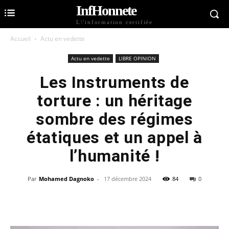
InfHonnete
L\'information certifiée
Accueil
Actu en vedette
Actu en vedette
LIBRE OPINION
Les Instruments de
torture : un héritage
sombre des régimes
étatiques et un appel à
l’humanité !
Par
Mohamed Dagnoko
-
17 décembre 2024
84
0