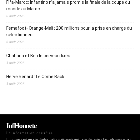
Fifa-Maroc: Infantino n’a jamais promis la finale de la coupe du
monde au Maroc
6 août 2026
Femafoot- Orange-Mali : 200 millions pour la prise en charge du
sélectionneur
6 août 2026
Chahana et Ben le cerveau fixés
3 août 2026
Hervé Renard : Le Come Back
3 août 2026
InfHonnete
L\'information certifiée
Infohnnete est un site d'informations générale qui traite des sujets factuels mais aussi