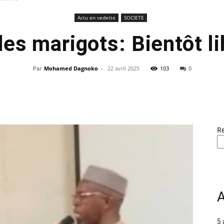
Actu en vedette
SOCIETE
des marigots: Bientôt l
Par
Mohamed Dagnoko
-
22 avril 2025
103
0
R
A
5 