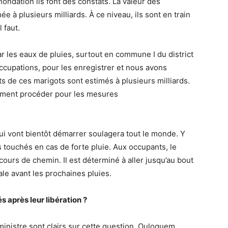
dation ils font des constats. La valeur des
ée à plusieurs milliards. À ce niveau, ils sont en train
 faut.
 les eaux de pluies, surtout en commune I du district
cupations, pour les enregistrer et nous avons
its de ces marigots sont estimés à plusieurs milliards.
mment procéder pour les mesures
 vont bientôt démarrer soulagera tout le monde. Y
 touchés en cas de forte pluie. Aux occupants, le
ours de chemin. Il est déterminé à aller jusqu’au bout
ale avant les prochaines pluies.
 après leur libération ?
ministre sont clairs sur cette question. Ouloguem