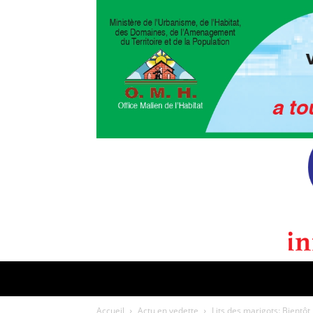
POLITIQUE
CULTURE
EDI
Accueil
Actu en vedette
Lits des marigots: Bientôt 