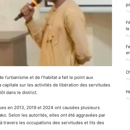
po
7 
Fi
l
6 
Fe
en
6 
Ch
’urbanisme et de l’habitat a fait le point aux
3 
la capitale sur les activités de libération des servitudes
He
ôt dans le district.
3 
nues en 2013, 2019 et 2024 ont causées plusieurs
o. Selon les autorités, elles ont été aggravées par
à travers les occupations des servitudes et lits des