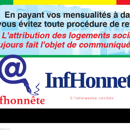
InfHonne
L\'information certifiée
TO
LIBRE OPINION
SOCIETE
ACTU-INTE
libérés