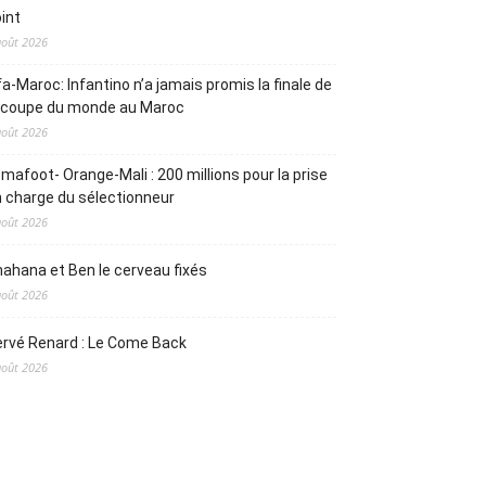
int
août 2026
fa-Maroc: Infantino n’a jamais promis la finale de
a coupe du monde au Maroc
août 2026
mafoot- Orange-Mali : 200 millions pour la prise
 charge du sélectionneur
août 2026
ahana et Ben le cerveau fixés
août 2026
rvé Renard : Le Come Back
août 2026