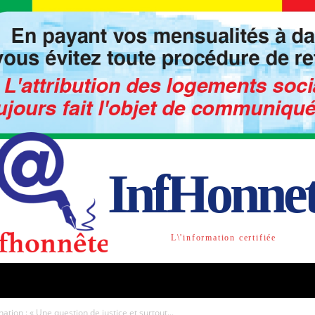
InfHonne
L\'information certifiée
TO
LIBRE OPINION
SOCIETE
ACTU-INTE
ation : « Une question de justice et surtout...