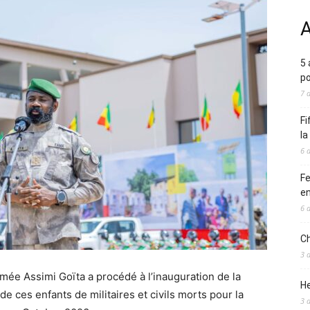
A
5 
po
7 
Fi
l
6 
Fe
en
6 
Ch
3 
Armée Assimi Goïta a procédé à l’inauguration de la
He
 de ces enfants de militaires et civils morts pour la
3 