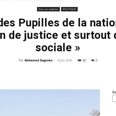
Actu en vedette
POLITIQUE
es Pupilles de la natio
n de justice et surtout 
sociale »
Par
Mohamed Dagnoko
-
8 juin 2026
52
0
R