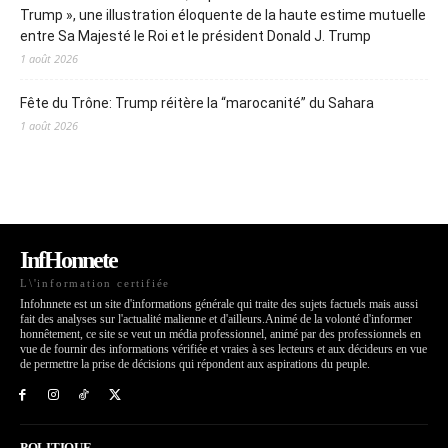
Trump », une illustration éloquente de la haute estime mutuelle
entre Sa Majesté le Roi et le président Donald J. Trump
1 août 2026
Fête du Trône: Trump réitère la “marocanité” du Sahara
1 août 2026
InfHonnete
L\'information certifiée
Infohnnete est un site d'informations générale qui traite des sujets factuels mais aussi
fait des analyses sur l'actualité malienne et d'ailleurs.Animé de la volonté d'informer
honnêtement, ce site se veut un média professionnel, animé par des professionnels en
vue de fournir des informations vérifiée et vraies à ses lecteurs et aux décideurs en vue
de permettre la prise de décisions qui répondent aux aspirations du peuple.
POLITIQUE