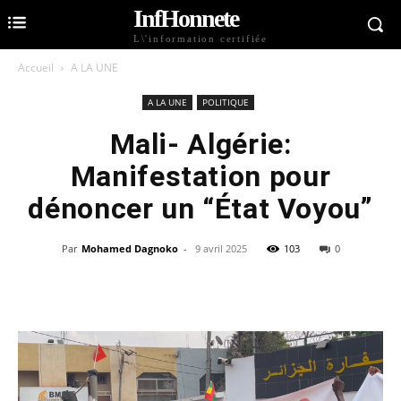
InfHonnete
L\'information certifiée
Accueil
A LA UNE
A LA UNE
POLITIQUE
Mali- Algérie:
Manifestation pour
dénoncer un “État Voyou”
Par
Mohamed Dagnoko
-
9 avril 2025
103
0