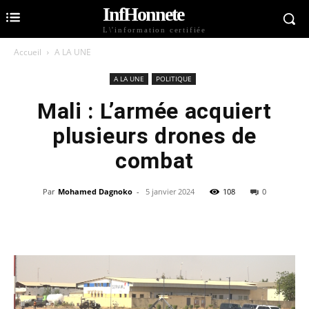
InfHonnete
L\'information certifiée
Accueil
A LA UNE
A LA UNE
POLITIQUE
Mali : L’armée acquiert
plusieurs drones de
combat
Par
Mohamed Dagnoko
-
5 janvier 2024
108
0