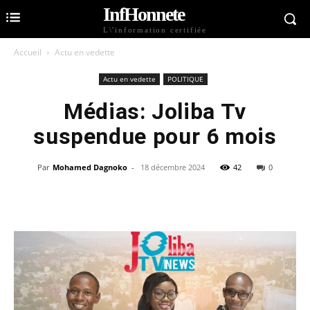
InfHonnete
L\'information certifiée
Accueil
Actu en vedette
Actu en vedette
POLITIQUE
Médias: Joliba Tv
suspendue pour 6 mois
Par
Mohamed Dagnoko
-
18 décembre 2024
42
0