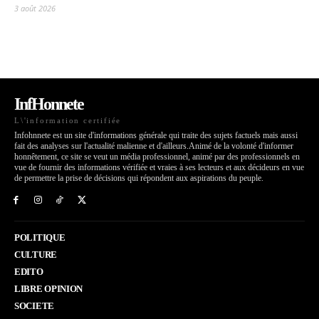
3 août 2026
InfHonnete
L\'information certifiée
Infohnnete est un site d'informations générale qui traite des sujets factuels mais aussi
fait des analyses sur l'actualité malienne et d'ailleurs.Animé de la volonté d'informer
honnêtement, ce site se veut un média professionnel, animé par des professionnels en
vue de fournir des informations vérifiée et vraies à ses lecteurs et aux décideurs en vue
de permettre la prise de décisions qui répondent aux aspirations du peuple.
POLITIQUE
CULTURE
EDITO
LIBRE OPINION
SOCIETE