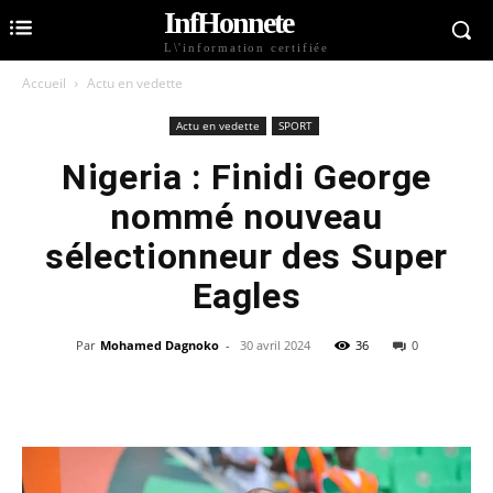
InfHonnete
L\'information certifiée
Accueil
Actu en vedette
Actu en vedette
SPORT
Nigeria : Finidi George
nommé nouveau
sélectionneur des Super
Eagles
Par
Mohamed Dagnoko
-
30 avril 2024
36
0