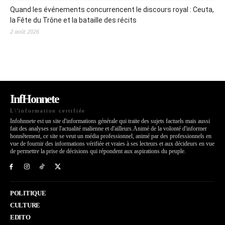
Quand les événements concurrencent le discours royal : Ceuta,
la Fête du Trône et la bataille des récits
2 août 2026
InfHonnete
L\'information certifiée
Infohnnete est un site d'informations générale qui traite des sujets factuels mais aussi
fait des analyses sur l'actualité malienne et d'ailleurs.Animé de la volonté d'informer
honnêtement, ce site se veut un média professionnel, animé par des professionnels en
vue de fournir des informations vérifiée et vraies à ses lecteurs et aux décideurs en vue
de permettre la prise de décisions qui répondent aux aspirations du peuple.
POLITIQUE
CULTURE
EDITO