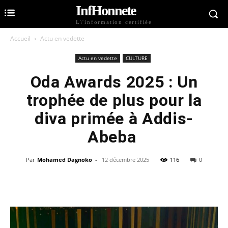
InfHonnete
L\'information certifiée
Accueil
Actu en vedette
Actu en vedette
CULTURE
Oda Awards 2025 : Un
trophée de plus pour la
diva primée à Addis-
Abeba
Par
Mohamed Dagnoko
-
12 décembre 2025
116
0