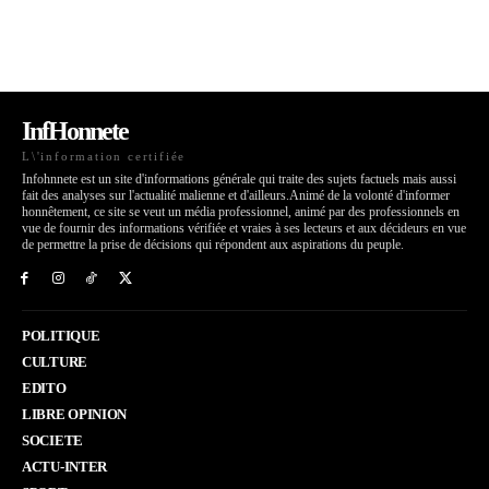
InfHonnete
L\'information certifiée
Infohnnete est un site d'informations générale qui traite des sujets factuels mais aussi
fait des analyses sur l'actualité malienne et d'ailleurs.Animé de la volonté d'informer
honnêtement, ce site se veut un média professionnel, animé par des professionnels en
vue de fournir des informations vérifiée et vraies à ses lecteurs et aux décideurs en vue
de permettre la prise de décisions qui répondent aux aspirations du peuple.
POLITIQUE
CULTURE
EDITO
LIBRE OPINION
SOCIETE
ACTU-INTER