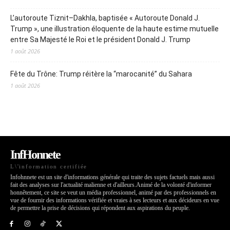
L’autoroute Tiznit–Dakhla, baptisée « Autoroute Donald J.
Trump », une illustration éloquente de la haute estime mutuelle
entre Sa Majesté le Roi et le président Donald J. Trump
1 août 2026
Fête du Trône: Trump réitère la “marocanité” du Sahara
1 août 2026
InfHonnete
L\'information certifiée
Infohnnete est un site d'informations générale qui traite des sujets factuels mais aussi
fait des analyses sur l'actualité malienne et d'ailleurs.Animé de la volonté d'informer
honnêtement, ce site se veut un média professionnel, animé par des professionnels en
vue de fournir des informations vérifiée et vraies à ses lecteurs et aux décideurs en vue
de permettre la prise de décisions qui répondent aux aspirations du peuple.