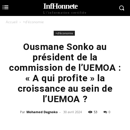
InfHonnete
L\'information certifiée
Accueil
+d'économie
+d'économie
Ousmane Sonko au
président de la
commission de l’UEMOA :
« A qui profite » la
croissance au sein de
l’UEMOA ?
Par
Mohamed Dagnoko
-
30 avril 2024
53
0