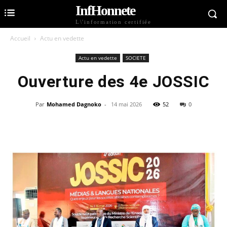
InfHonnete
L\'information certifiée
Accueil
Actu en vedette
Actu en vedette
SOCIETE
Ouverture des 4e JOSSIC
Par
Mohamed Dagnoko
-
14 mai 2026
52
0