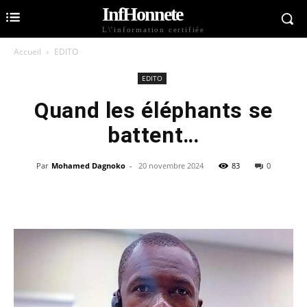
InfHonnete
L\'information certifiée
Accueil
EDITO
EDITO
Quand les éléphants se
battent…
Par
Mohamed Dagnoko
-
20 novembre 2024
83
0