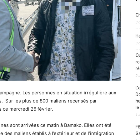
Ch
3 
He
3 
Qu
ro
ré
2 
L’
mpagne. Les personnes en situation irrégulière aux
Do
s. Sur les plus de 800 maliens recensés par
ha
le
s ce mercredi 26 février.
1 
nnes sont arrivées ce matin à Bamako. Elles ont été
Fê
e des maliens établis à l’extérieur et de l’intégration
S