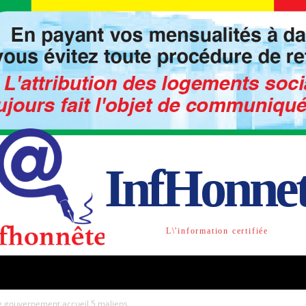
InfHonne
L\'information certifiée
TO
LIBRE OPINION
SOCIETE
ACTU-INTE
e gouvernement accueil 5 maliens