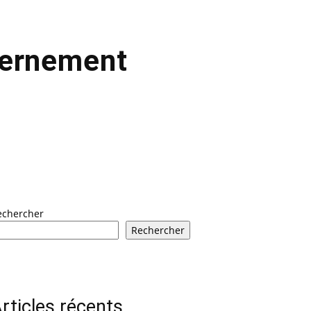
vernement
echercher
Rechercher
rticles récents