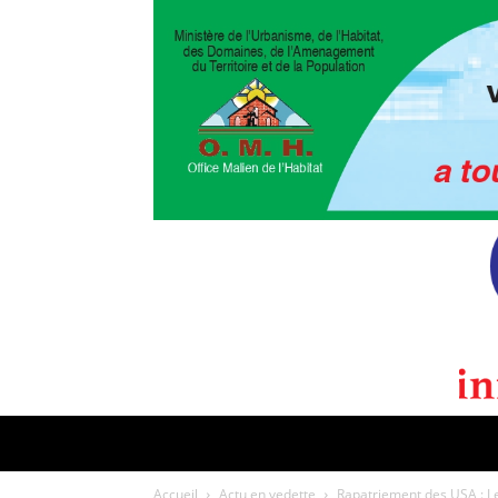
POLITIQUE
CULTURE
EDI
Accueil
Actu en vedette
Rapatriement des USA : L