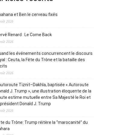
ahana et Ben le cerveau fixés
août 2026
rvé Renard : Le Come Back
août 2026
and les événements concurrencent le discours
yal : Ceuta, la Fête du Trône et la bataille des
cits
août 2026
autoroute Tiznit–Dakhla, baptisée « Autoroute
nald J. Trump », une illustration éloquente de la
ute estime mutuelle entre Sa Majesté le Roi et
 président Donald J. Trump
août 2026
te du Trône: Trump réitère la “marocanité” du
ahara