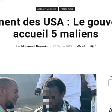
Actu en vedette
POLITIQUE
ment des USA : Le gou
accueil 5 maliens
Par
Mohamed Dagnoko
-
26 février 2025
49
0
R
A