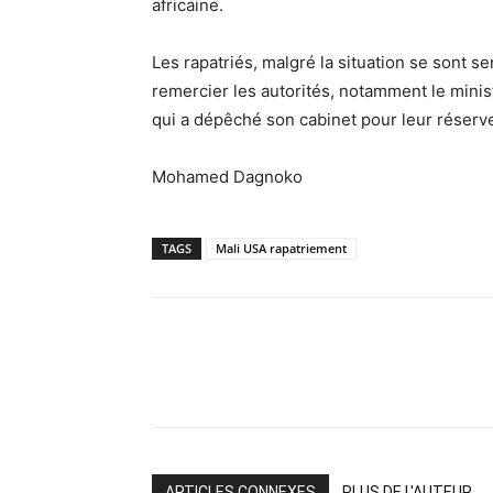
africaine.
Les rapatriés, malgré la situation se sont s
remercier les autorités, notamment le minist
qui a dépêché son cabinet pour leur réserve
Mohamed Dagnoko
TAGS
Mali USA rapatriement
ARTICLES CONNEXES
PLUS DE L'AUTEUR