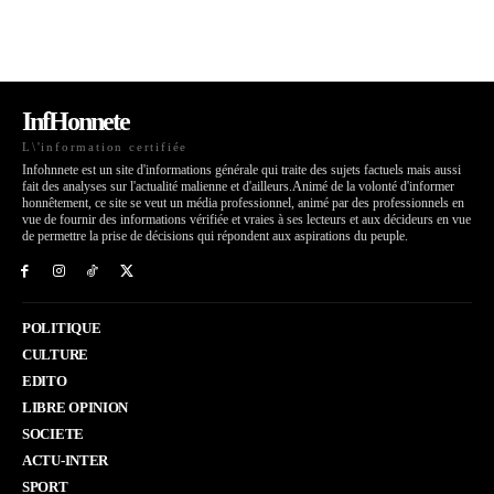
InfHonnete
L\'information certifiée
Infohnnete est un site d'informations générale qui traite des sujets factuels mais aussi
fait des analyses sur l'actualité malienne et d'ailleurs.Animé de la volonté d'informer
honnêtement, ce site se veut un média professionnel, animé par des professionnels en
vue de fournir des informations vérifiée et vraies à ses lecteurs et aux décideurs en vue
de permettre la prise de décisions qui répondent aux aspirations du peuple.
POLITIQUE
CULTURE
EDITO
LIBRE OPINION
SOCIETE
ACTU-INTER
SPORT