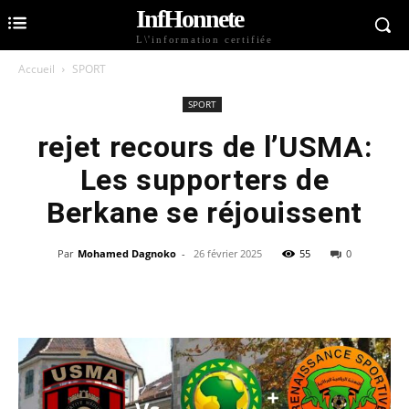
InfHonnete
L\'information certifiée
Accueil
SPORT
SPORT
rejet recours de l’USMA:
Les supporters de
Berkane se réjouissent
Par
Mohamed Dagnoko
-
26 février 2025
55
0