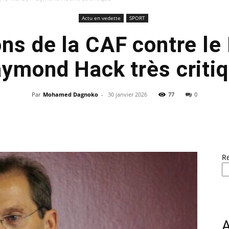
Actu en vedette
SPORT
ns de la CAF contre le
ymond Hack très criti
Par
Mohamed Dagnoko
-
30 janvier 2026
77
0
R
A