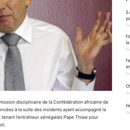
5 
po
7 
Fi
l
6 
Fe
en
6 
Ch
3 
ssion disciplinaire de la Confédération africaine de
He
noncées à la suite des incidents ayant accompagné la
3 
l, tenant l’entraîneur sénégalais Pape Thiaw pour
it.