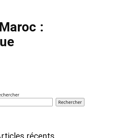
 Maroc :
que
echercher
Rechercher
rticles récents