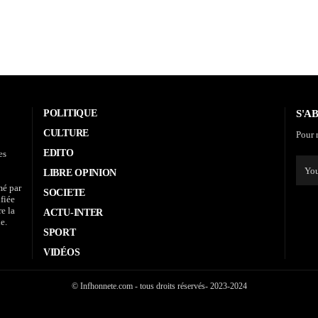
POLITIQUE
S'A
CULTURE
Pour r
EDITO
es
LIBRE OPINION
mé par
SOCIETE
fiée
re la
ACTU-INTER
e.
SPORT
VIDÉOS
© Infhonnete.com - tous droits réservés- 2023-2024