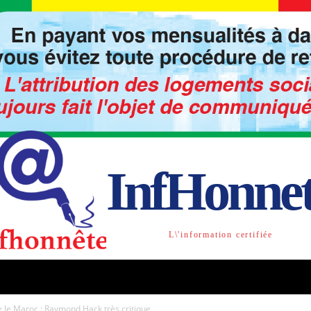
InfHonne
L\'information certifiée
TO
LIBRE OPINION
SOCIETE
ACTU-INTE
e le Maroc : Raymond Hack très critique