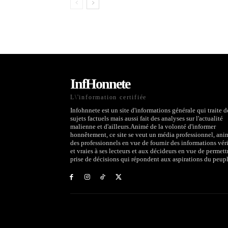
InfHonnete
L\'information certifiée
Infohnnete est un site d'informations générale qui traite d
sujets factuels mais aussi fait des analyses sur l'actualité
malienne et d'ailleurs.Animé de la volonté d'informer
honnêtement, ce site se veut un média professionnel, ani
des professionnels en vue de fournir des informations véri
et vraies à ses lecteurs et aux décideurs en vue de permett
prise de décisions qui répondent aux aspirations du peupl