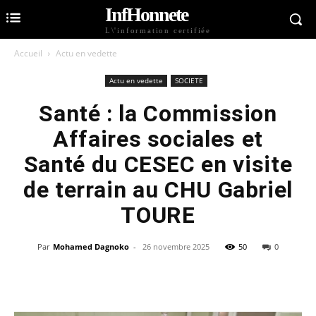
InfHonnete
L\'information certifiée
Accueil
Actu en vedette
Actu en vedette
SOCIETE
Santé : la Commission
Affaires sociales et
Santé du CESEC en visite
de terrain au CHU Gabriel
TOURE
Par
Mohamed Dagnoko
-
26 novembre 2025
50
0