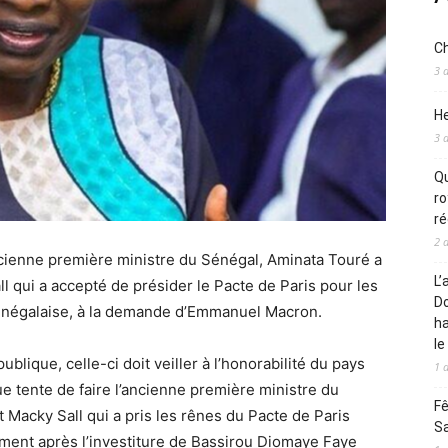
Ch
3 
He
3 
Qu
ro
ré
2 
ncienne première ministre du Sénégal, Aminata Touré a
L’
 qui a accepté de présider le Pacte de Paris pour les
Do
énégalaise, à la demande d’Emmanuel Macron.
ha
le
ublique, celle-ci doit veiller à l’honorabilité du pays
1 
que tente de faire l’ancienne première ministre du
Fê
 Macky Sall qui a pris les rênes du Pacte de Paris
S
ment après l’investiture de Bassirou Diomaye Faye