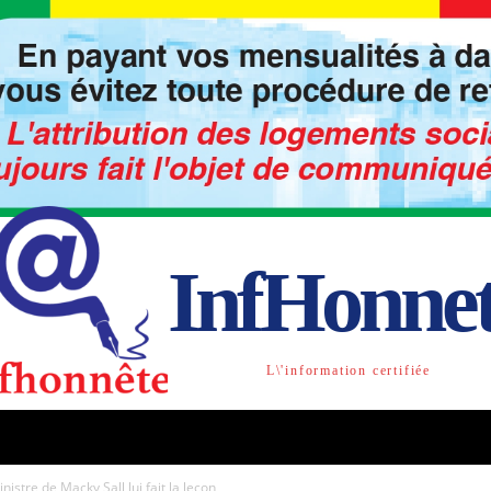
InfHonne
L\'information certifiée
TO
LIBRE OPINION
SOCIETE
ACTU-INTE
istre de Macky Sall lui fait la leçon