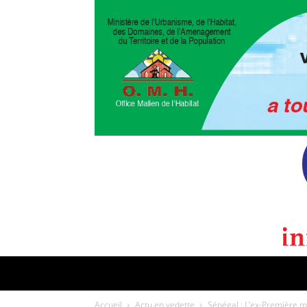
POLITIQUE
CULTURE
EDI
Accueil
Actu en vedette
Sénégal : L’ex-Première min