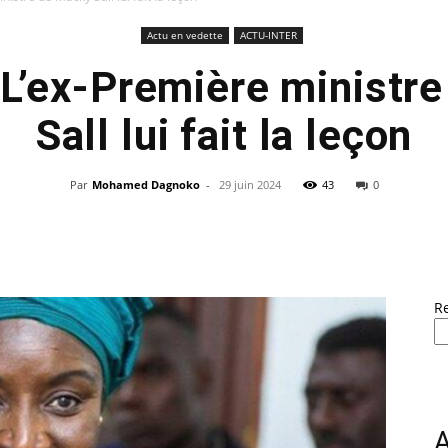
Actu en vedette
ACTU-INTER
 L’ex-Première ministr
Sall lui fait la leçon
Par
Mohamed Dagnoko
-
29 juin 2024
43
0
R
A