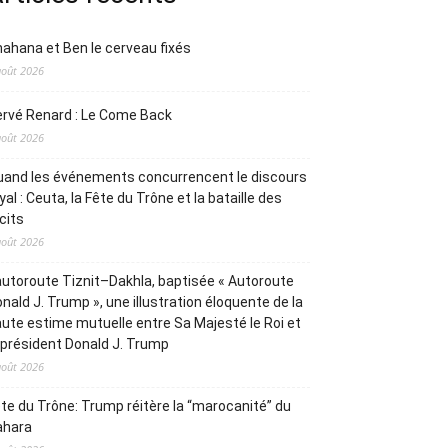
ahana et Ben le cerveau fixés
août 2026
rvé Renard : Le Come Back
août 2026
and les événements concurrencent le discours
yal : Ceuta, la Fête du Trône et la bataille des
cits
août 2026
autoroute Tiznit–Dakhla, baptisée « Autoroute
nald J. Trump », une illustration éloquente de la
ute estime mutuelle entre Sa Majesté le Roi et
 président Donald J. Trump
août 2026
te du Trône: Trump réitère la “marocanité” du
ahara