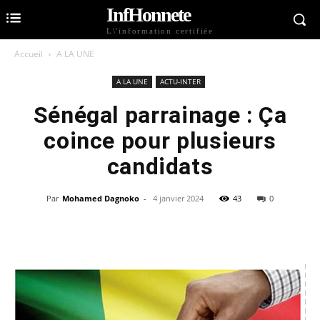
InfHonnete
L\'information certifiée
Accueil
A LA UNE
A LA UNE
ACTU-INTER
Sénégal parrainage : Ça
coince pour plusieurs
candidats
Par
Mohamed Dagnoko
-
4 janvier 2024
43
0