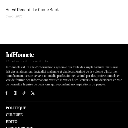
Hervé Renard : Le Come Back
3 août 2026
InfHonnete
L\'information certifiée
Infohnnete est un site d'informations générale qui traite des sujets factuels mais aussi
fait des analyses sur l'actualité malienne et d'ailleurs.Animé de la volonté d'informer
honnêtement, ce site se veut un média professionnel, animé par des professionnels en
vue de fournir des informations vérifiée et vraies à ses lecteurs et aux décideurs en vue
de permettre la prise de décisions qui répondent aux aspirations du peuple.
POLITIQUE
CULTURE
EDITO