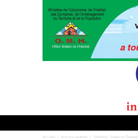
POLITIQUE
CULTURE
EDI
Accueil
Actu en vedette
Sénégal : Sonko et Diom