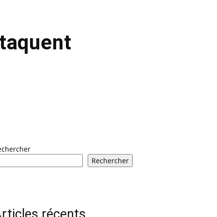
ttaquent
echercher
Rechercher
rticles récents