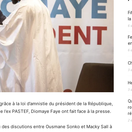
Fi
l
6 
Fe
en
6 
Ch
3 
He
3 
Qu
grâce à la loi d’amnistie du président de la République,
ro
 l’ex PASTEF, Diomaye Faye ont fait face à la presse.
ré
2 
enu des discutions entre Ousmane Sonko et Macky Sall à