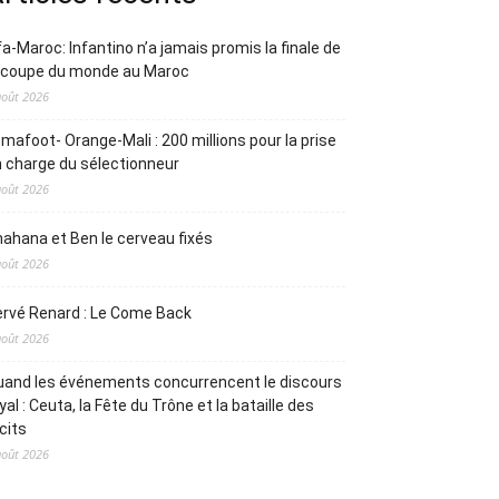
fa-Maroc: Infantino n’a jamais promis la finale de
a coupe du monde au Maroc
août 2026
mafoot- Orange-Mali : 200 millions pour la prise
 charge du sélectionneur
août 2026
ahana et Ben le cerveau fixés
août 2026
rvé Renard : Le Come Back
août 2026
and les événements concurrencent le discours
yal : Ceuta, la Fête du Trône et la bataille des
cits
août 2026