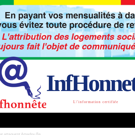
InfHonne
L\'information certifiée
TO
LIBRE OPINION
SOCIETE
ACTU-INTE
aye attaquent Amadou Ba