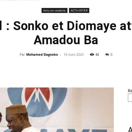
Actu en vedette
ACTU-INTER
 : Sonko et Diomaye a
Amadou Ba
Par
Mohamed Dagnoko
-
16 mars 2024
42
0
R
A