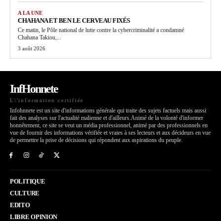
A LA UNE
CHAHANA ET BEN LE CERVEAU FIXÉS
Ce matin, le Pôle national de lutte contre la cybercriminalité a condamné
Chahana Takiou,...
3 août 2026
InfHonnete
L\'information certifiée
Infohnnete est un site d'informations générale qui traite des sujets factuels mais aussi
fait des analyses sur l'actualité malienne et d'ailleurs.Animé de la volonté d'informer
honnêtement, ce site se veut un média professionnel, animé par des professionnels en
vue de fournir des informations vérifiée et vraies à ses lecteurs et aux décideurs en vue
de permettre la prise de décisions qui répondent aux aspirations du peuple.
POLITIQUE
CULTURE
EDITO
LIBRE OPINION