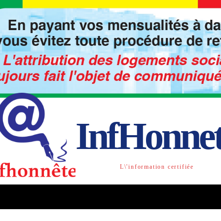
InfHonne
L\'information certifiée
TO
LIBRE OPINION
SOCIETE
ACTU-INTE