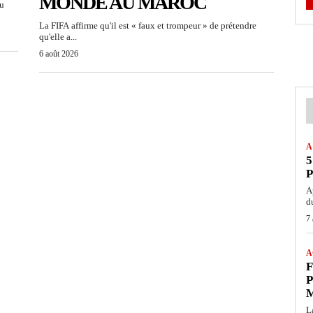
MONDE AU MAROC
du
La FIFA affirme qu'il est « faux et trompeur » de prétendre
qu'elle a...
6 août 2026
A
5
P
A
d
7
A
F
P
L