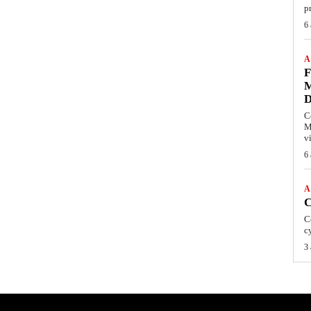
pr
6
A
F
M
C
M
vi
6
A
C
C
c
3