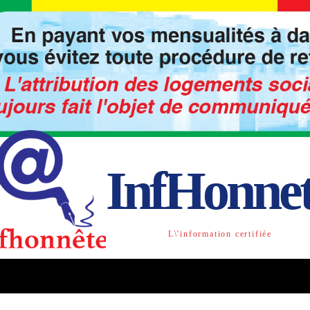
InfHonne
L\'information certifiée
TO
LIBRE OPINION
SOCIETE
ACTU-INTE