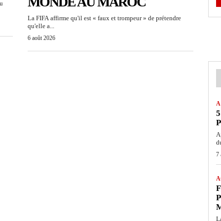
MONDE AU MAROC
du
La FIFA affirme qu'il est « faux et trompeur » de prétendre
qu'elle a...
6 août 2026
A
5
P
A
d
7
A
F
P
L