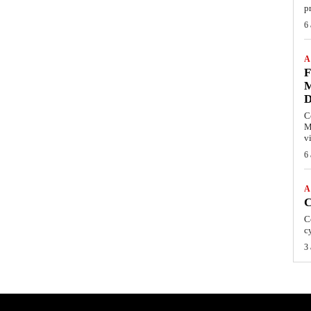
pr
6
A
F
M
C
M
vi
6
A
C
C
c
3