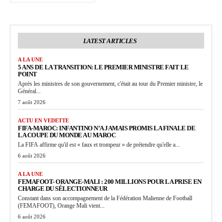
LATEST ARTICLES
A LA UNE
5 ANS DE LA TRANSITION: LE PREMIER MINISTRE FAIT LE
POINT
Après les ministres de son gouvernement, c'était au tour du Premier ministre, le
Général...
7 août 2026
ACTU EN VEDETTE
FIFA-MAROC: INFANTINO N’A JAMAIS PROMIS LA FINALE DE
LA COUPE DU MONDE AU MAROC
La FIFA affirme qu'il est « faux et trompeur » de prétendre qu'elle a...
6 août 2026
A LA UNE
FEMAFOOT- ORANGE-MALI : 200 MILLIONS POUR LA PRISE EN
CHARGE DU SÉLECTIONNEUR
Constant dans son accompagnement de la Fédération Malienne de Football
(FEMAFOOT), Orange Mali vient...
6 août 2026