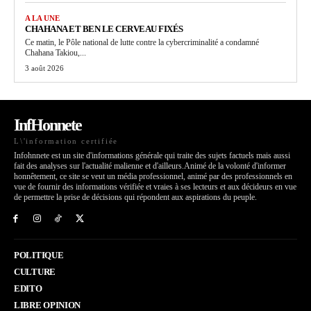
A LA UNE
CHAHANA ET BEN LE CERVEAU FIXÉS
Ce matin, le Pôle national de lutte contre la cybercriminalité a condamné
Chahana Takiou,...
3 août 2026
InfHonnete
L\'information certifiée
Infohnnete est un site d'informations générale qui traite des sujets factuels mais aussi
fait des analyses sur l'actualité malienne et d'ailleurs.Animé de la volonté d'informer
honnêtement, ce site se veut un média professionnel, animé par des professionnels en
vue de fournir des informations vérifiée et vraies à ses lecteurs et aux décideurs en vue
de permettre la prise de décisions qui répondent aux aspirations du peuple.
POLITIQUE
CULTURE
EDITO
LIBRE OPINION