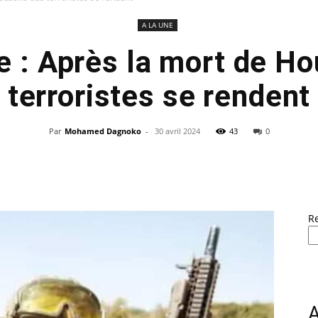
A LA UNE
e : Après la mort de Ho
terroristes se rendent
Par
Mohamed Dagnoko
-
30 avril 2024
43
0
R
A