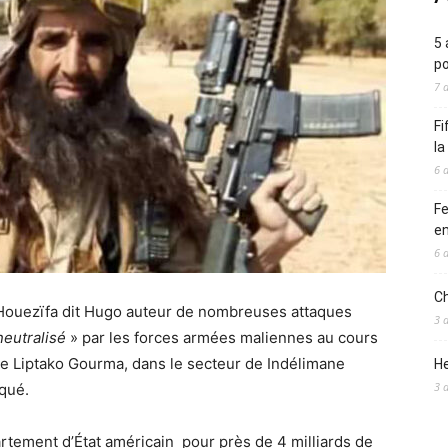
5 
po
7 
Fi
l
6 
Fe
en
6 
Ch
Houezïfa dit Hugo auteur de nombreuses attaques
3 
eutralisé
» par les forces armées maliennes au cours
e Liptako Gourma, dans le secteur de Indélimane
He
3 
qué.
épartement d’État américain pour près de 4 milliards de