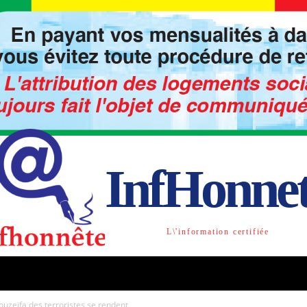
InfHonne
L\'information certifiée
TO
LIBRE OPINION
SOCIETE
ACTU-INTE
ouzeïfa des terroristes se rendent